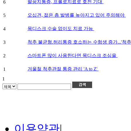
팔꿈치통증, 프롤로치료로 호전 기대
6
오십견, 젊은 층 발병률 높아지고 있어 주의해야
5
목디스크 수술 없이도 치료 가능
4
척추 불균형.허리통증 호소하는 수험생 증가...'척
3
스마트폰 많이 사용한다면 목디스크 조심을
2
겨울철 척추관절 통증 관리 'A to Z'
1
1
이용약관
|