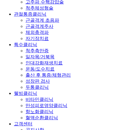
고주파 수핵감압술
척추체성형술
관절통증클리닉
근골격계 초음파
근골격계주사
체외충격파
자기장치료
특수클리닉
척추측만증
일자목/거북목
인대강화재생치료
운동/도수치료
출산 후 통증/체형관리
성장판 검사
두통클리닉
웰빙클리닉
비타민클리닉
만성피로영양클리닉
항노화클리닉
혈액순환클리닉
고객센터
공지사항