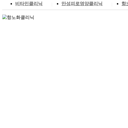
비타민클리닉
만성피로영양클리닉
항
|
|