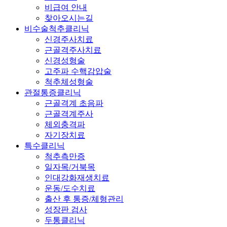
비급여 안내
찾아오시는길
비수술척추클리닉
신경주사치료
근골격주사치료
신경성형술
고주파 수핵감압술
척추체성형술
관절통증클리닉
근골격계 초음파
근골격계주사
체외충격파
자기장치료
특수클리닉
척추측만증
일자목/거북목
인대강화재생치료
운동/도수치료
출산 후 통증/체형관리
성장판 검사
두통클리닉