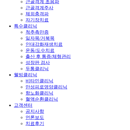
근골격계 초음파
근골격계주사
체외충격파
자기장치료
특수클리닉
척추측만증
일자목/거북목
인대강화재생치료
운동/도수치료
출산 후 통증/체형관리
성장판 검사
두통클리닉
웰빙클리닉
비타민클리닉
만성피로영양클리닉
항노화클리닉
혈액순환클리닉
고객센터
공지사항
언론보도
치료후기