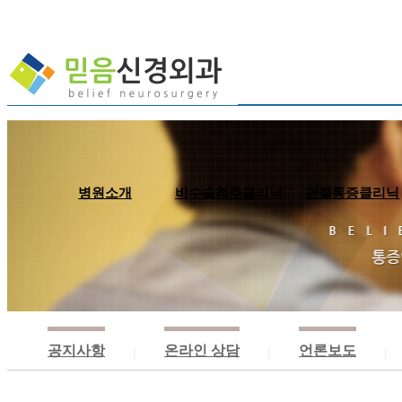
병원소개
비수술척추클리닉
관절통증클리닉
인사말/의료진
신경주사치료
근골격계 
병원둘러보기
근골격주사치료
근골격계
진료안내
신경성형술
체외충
비급여 안내
고주파 수핵감압술
자기장
공지사항
온라인 상담
언론보도
|
|
|
찾아오시는길
척추체성형술