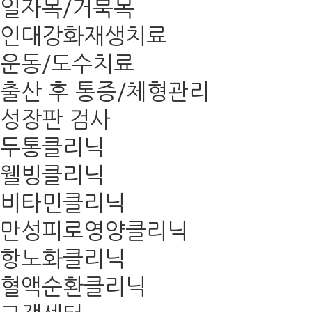
일자목/거북목
인대강화재생치료
운동/도수치료
출산 후 통증/체형관리
성장판 검사
두통클리닉
웰빙클리닉
비타민클리닉
만성피로영양클리닉
항노화클리닉
혈액순환클리닉