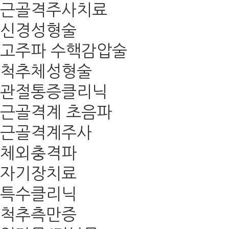
근골격주사치료
신경성형술
고주파 수핵감압술
척추체성형술
관절통증클리닉
근골격계 초음파
근골격계주사
체외충격파
자기장치료
특수클리닉
척추측만증