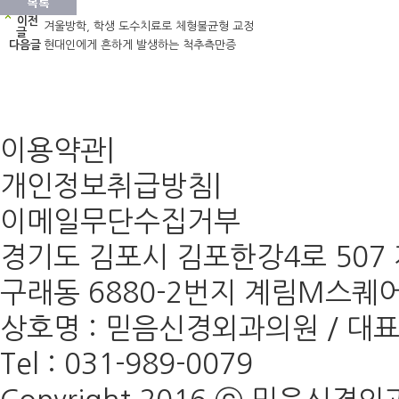
이전
겨울방학, 학생 도수치료로 체형불균형 교정
글
다음글
현대인에게 흔하게 발생하는 척추측만증
이용약관
|
개인정보취급방침
|
이메일무단수집거부
경기도 김포시 김포한강4로 507 계
구래동 6880-2번지 계림M스퀘어 
상호명 : 믿음신경외과의원 / 대표 :
Tel : 031-989-0079